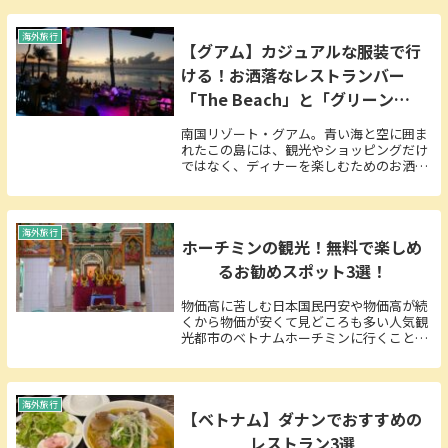
ね。上記に例で挙げた観光スポットも確か
に十分楽しいです。しかし本記事では、お
勧め観光スポット...
海外旅行
【グアム】カジュアルな服装で行
ける！お洒落なレストランバー
「The Beach」と「グリーンリ
ザード」がおすすめ
南国リゾート・グアム。青い海と空に囲ま
れたこの島には、観光やショッピングだけ
ではなく、ディナーを楽しむためのお洒落
なレストランバーが数多く存在します。そ
の中でも、サンセットが美しい「The
Beach」と、タモン中心部の「グリーンリ
ザード」...
海外旅行
ホーチミンの観光！無料で楽しめ
るお勧めスポット3選！
物価高に苦しむ日本国民円安や物価高が続
くから物価が安くて見どころも多い人気観
光都市のベトナムホーチミンに行くことに
したけど・・・現地でも散財しないように
しつつ楽しむ方法はないかな～？止まらぬ
物価高、横這いの賃金、増えるのは責任だ
け。あぁ、こ...
海外旅行
【ベトナム】ダナンでおすすめの
レストラン3選