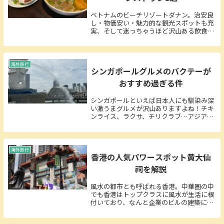
ベトナムのビーチリゾートダナン。治安良
し・物価安い・魅力的な観光スポットも充
実、そして迷っちゃうほど沢山ある飲食
店！年々注目度が上がっている人気観光都
市です！今回は初めてダナン旅行に行かれ
る方向けにお勧めしたいレストランを3か
所選びました。...
海外旅行
シンガポールグルメのバクテーが
おすすめ過ぎる件
シンガポールといえば日本人にも馴染み深
い激うまグルメが沢山ありますよね！チキ
ンライス、ラクサ、チリクラブ…アジアの
中でも日本人の味覚に合う物が多い国だと
感じています。そんな中バクテーってラク
サなどに比べるとまだ日本での認知度はそ
こまで高くな...
海外旅行
香港の人気パワースポット黄大仙
祠を解説
風水の都市とも呼ばれる香港。中華圏の中
でも香港はトップクラスに風水が生活に根
付いており、なんと企業のビルの建築にも
風水学を多く活用しているとのこと。日本
だとたまにテレビで聞くかな～という程度